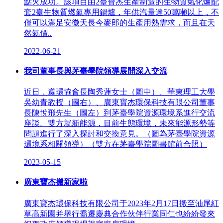
點火成功。該項目由2臺寶杰生產制造的生物質氣化爐配
套2臺生物質燃氣專用鍋爐，年供汽量達50萬噸以上，不
僅可以滿足安徽天長今麥郎的生產用熱需求，而且在天
然氣價..
2022-06-21
我司董事長與茅臺學院領導展開深入交流
近日，遵環協會長陶秀蓮女士（圖中）、華東理工大學
吳幼青教授（圖右）、廣東寶杰環保科技有限公司董事
長陳悅飛先生（圖左）到茅臺學院資源環境系進行交流
座談。雙方就新能源，目前生態環境，未來能源形勢等
問題進行了深入探討和交換意見。（圖為茅臺學院資源
環境系相關領導）（雙方在茅臺學院圖書館前合照）
2023-05-15
廣東寶杰搬新家啦
廣東寶杰環保科技有限公司于2023年2月17日搬至汕尾紅
草高新園并舉行喬遷慶典合作伙伴行業同仁也紛紛發來