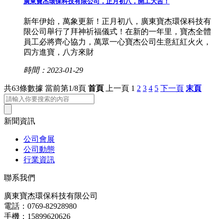
廣東寶杰環保科技有限公司，正月初八，開工大吉！
新年伊始，萬象更新！正月初八，廣東寶杰環保科技有
限公司舉行了拜神祈福儀式！在新的一年里，寶杰全體
員工必將齊心協力，萬眾一心寶杰公司生意紅紅火火，
四方進寶，八方來財
時間：2023-01-29
共63條數據
當前第1/8頁
首頁
上一頁
1
2
3
4
5
下一頁
末頁
新聞資訊
公司會展
公司動態
行業資訊
聯系我們
廣東寶杰環保科技有限公司
電話：0769-82928980
手機：15899620626