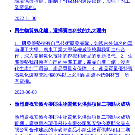
環境保護措施，限制了對森林的過度砍伐，加強了對工
業廢氣的..
2022-11-30
買生物質氣化爐，選擇寶杰科技的九大理由
1、研發優勢擁有自己技術研發團隊，如國內外知名的華
南理工大學、廣東工業大學等權威院校與我司進行合
作，深入開展氣化技術的挖掘和產品的更新換代。2、生
產優勢我司擁有自己的生產工廠，產品自產自銷，沒有
代生產加工環節。產品質量有保障。3、產品質量優勢寶
杰氣化爐整套設備80%以上采用耐高溫不銹鋼材質，所
有電機..
2020-08-08
熱烈慶祝安徽今麥郎生物質氣化供熱項目二期點火成功
熱烈慶祝安徽今麥郎生物質氣化供熱項目二期點火成功
近期，廣東寶杰環保科技有限公司和安徽今麥郎食品有
限公司合作建設的今麥郎食品小鎮生物質供熱項目二期