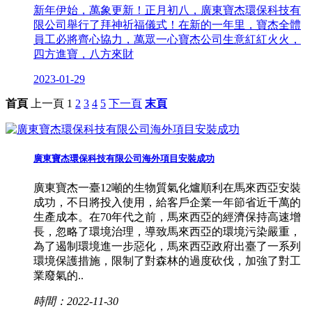
新年伊始，萬象更新！正月初八，廣東寶杰環保科技有
限公司舉行了拜神祈福儀式！在新的一年里，寶杰全體
員工必將齊心協力，萬眾一心寶杰公司生意紅紅火火，
四方進寶，八方來財
2023-01-29
首頁
上一頁
1
2
3
4
5
下一頁
末頁
廣東寶杰環保科技有限公司海外項目安裝成功
廣東寶杰一臺12噸的生物質氣化爐順利在馬來西亞安裝
成功，不日將投入使用，給客戶企業一年節省近千萬的
生產成本。在70年代之前，馬來西亞的經濟保持高速增
長，忽略了環境治理，導致馬來西亞的環境污染嚴重，
為了遏制環境進一步惡化，馬來西亞政府出臺了一系列
環境保護措施，限制了對森林的過度砍伐，加強了對工
業廢氣的..
時間：2022-11-30