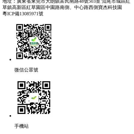
地址：廣東省東莞市大朗鎮富民南路48號503室 汕尾市城區紅
草鎮高新區紅草園區中園路南側、中心路西側寶杰科技園
粵ICP備13085971號
微信公眾號
手機站