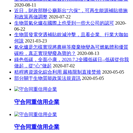
2020-08-11
近日，財政部辦公廳新出“六保”，可再生能源補貼措施
和政策再做調整
2020-07-22
生物質氣化爐在國際上也受到一些大公司的認可
2020-
06-22
生物質發電突遇補貼銳減沖擊，且看企業、行業大咖如
何說
2021-03-23
氣化爐是怎樣實現將農林等廢棄物變為可燃氣體和優質
碳粉，真正實現變廢為寶的？
2020-08-13
綠色低碳，全面小康，2020.7.2全國低碳日--低碳從你我
做起，從“心”做起
2020-07-02
秸稈將資源化綜合利用 嚴格限制直接焚燒
2020-05-05
部分關于生物質能政策法規資訊
2020-05-05
守合同重信用企業
守合同重信用企業