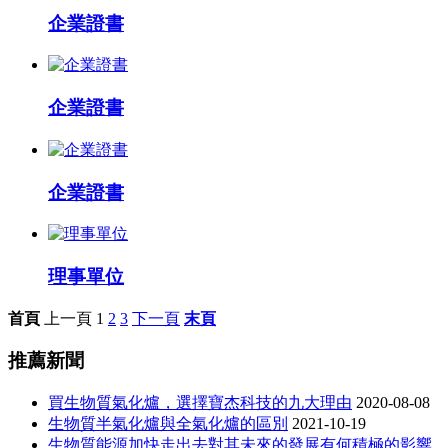
企業證書
企業證書
企業證書
理事單位
首頁
上一頁
1
2
3
下一頁
末頁
推薦新聞
買生物質氣化爐，選擇寶杰科技的九大理由
2020-08-08
生物質半氣化爐與全氣化爐的區別
2021-10-19
生物質能源加快走出去對其未來的發展有何積極的影響