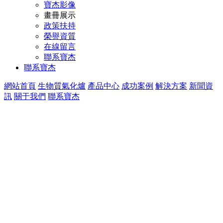
寶杰影像
畫冊展示
政策扶持
榮譽資質
在線留言
聯系寶杰
聯系寶杰
網站首頁
生物質氣化爐
產品中心
成功案例
解決方案
新聞資
訊
關于我們
聯系寶杰