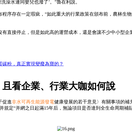
洗澡水連同嬰兒也潑了’。”魯在利說。
布程序存在一定瑕疵，“如此重大的行業政策在頒布前，農林生
也沒有直接停止，但是如此高的運營成本，還是會讓不少中小型企
質碳粉，真正實現變廢為寶的？
，且看企業、行業大咖如何說
于促進
非水可再生能源發電
健康發展的若干意見〉有關事項的補
時，并規定“并網之日起滿15年后，無論項目是否達到全生命周期