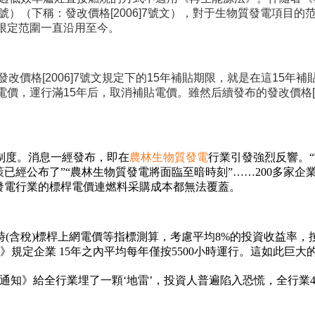
7號）（下稱：發改價格[2006]7號文），對于生物質發電項目
限定范圍一直沿用至今。
發改價格[2006]7號文規定下的15年補貼期限，就是在這15年補
運行滿15年后，取消補貼電價。雖然后續發布的發改價格[2010]
制度。消息一經發布，即在
農林生物質發電
行業引發強烈反響。
已經公布了”“農林生物質發電將面臨至暗時刻”……200多家企
發電行業的標桿電價連燃料采購成本都無法覆蓋。
時(含稅)標桿上網電價等指標測算，考慮平均8%的投資收益率，
》規定企業 15年之內平均每年僅按5500小時運行。這如此巨
通知》給全行業埋了一顆‘地雷’，投資人普遍陷入恐慌，全行業4