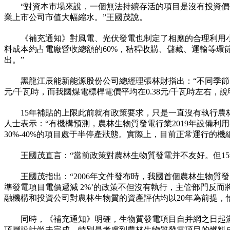
“對資本市場來說，一個無法持續存活的項目是沒有投資
業上市公司市值大幅縮水。”王國茂說。
《補充通知》對風電、光伏發電也制定了相應的合理利用
料成本約占電廠營收總額的60%，秸稈收購、儲藏、運輸等
出。”
黑龍江辰能新能源股份公司總經理張林財指出：“不同季節、
元/千瓦時，而我國煤電標桿電價平均在0.38元/千瓦時左右
15年補貼的上限此前就有政策要求，只是一直沒有執行農
人士表示：“有機構預測，農林生物質發電行業2019年設備利
30%-40%的項目處于半停產狀態。實際上，目前正常運行的機
王國茂直言：“當前政策對農林生物質發電并不友好。但1
王國茂指出：“2006年文件發布時，我國首個農林生物質
準發電項目電價遞減 2%’的政策不但沒有執行，主管部門反而將農
融機構和投資公司對農林生物質的資產評估均以20年為前提，恰好
同時，《補充通知》明確，生物質發電項目自并網之日起
頂層設計尚未完成，特別是考慮到農林生物質發電項目的燃料