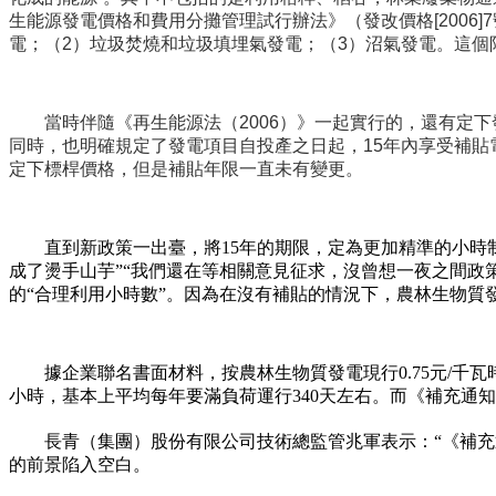
生能源發電價格和費用分攤管理試行辦法》（發改價格[2006]
電；
（2）垃圾焚燒和垃圾填埋氣發電；
（3）沼氣發電。這個
當時伴隨
《再生能源法（2006）》一起實行的，還有定下
同時，也明確規定了發電項目自投產之日起，15年內享受補貼電價，
定下標桿價格，但是補貼年限一直未有變更。
直到新政策一出臺，將15年的期限，定為更加精準的小時
成了燙手山芋”“我們還在等相關意見征求，沒曾想一夜之間政策
的“合理利用小時數”。
因為在沒有補貼的情況下，農林生物質
據企業聯名書面材料，按農林生物質發電現行0.75元/千瓦
小時，基本上平均每年要滿負荷運行340天左右。而《補充通知
長青（集團）股份有限公司技術總監管兆軍表示：“《補充
的前景陷入空白。