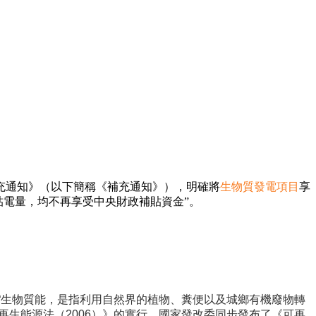
充通知》（以下簡稱《補充通知》），明確將
生物質發電項目
享
補貼電量，均不再享受中央財政補貼資金”。
：“生物質能，是指利用自然界的植物、糞便以及城鄉有機廢物轉
再生能源法（2006）》的實行，國家發改委同步發布了《可再