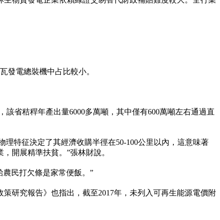
千瓦發電總裝機中占比較小。
，該省秸稈年產出量6000多萬噸，其中僅有600萬噸左右通過直
理特征決定了其經濟收購半徑在50-100公里以內，這意味著
業，開展精準扶貧。”張林財說。
給農民打欠條是家常便飯。”
策研究報告》也指出，截至2017年，未列入可再生能源電價附