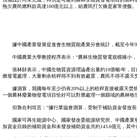
拖欠農民燃料款高達100億元以上，給農民打欠條是家常便飯。
據中國產業發展促進會生物質能產業分會統計，截至今年9
中國農業大學教授程序表示：“農林生物質發電規模雖小，
張林財表示，中國生物質資源理論產出量約10億噸/年，目前
燃發電處理，大量剩余秸稈得不到有效處置，農民不得不露天
據測算，我國每年至少仍有20%以上的秸稈直接被露天焚燒
一個農林廢棄物發電項目恰好可以對應處理一個縣域的農林牧
但魯在利坦言：“據行業協會測算，受制于補貼資金發放長
國家可再生能源中心、國家發改委能源研究所、中國產業發
加資金目錄的補助資金和未發放補助資金共約143.6億元，其中農