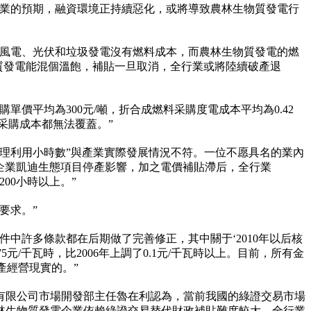
行業的預期，融資環境正持續惡化，或將導致農林生物質發電行
“風電、光伏和垃圾發電沒有燃料成本，而農林生物質發電的燃
質發電能混個溫飽，補貼一旦取消，全行業或將陸續破產退
價平均為300元/噸，折合成燃料采購度電成本平均為0.42
采購成本都無法覆蓋。”
合理利用小時數”與產業實際發展情況不符。一位不愿具名的業內
龍頭企業凱迪生態項目停產影響，加之電價補貼滯后，全行業
00小時以上。”
要求。”
件中許多條款都在后期做了完善修正，其中關于‘2010年以后核
元/千瓦時，比2006年上調了0.1元/千瓦時以上。目前，所有金
產經營現實的。”
有限公司市場開發部主任魯在利認為，當前我國的綠證交易市場
林生物質發電企業依賴綠證交易替代財政補貼難度較大。全行業