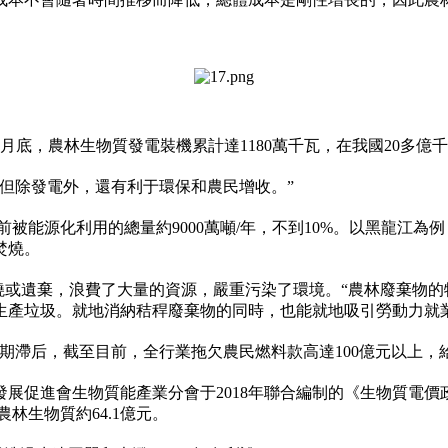
月底，農林生物質發電裝機累計達1180萬千瓦，在我國20多億
但除發電外，還有利于環保和農民增收。”
被能源化利用的總量約9000萬噸/年，不到10%。以黑龍江為例
焚燒。
或遺棄，浪費了大量的資源，嚴重污染了環境。“農林廢棄物的物
生產垃圾。就地消納秸稈廢棄物的同時，也能就地吸引勞動力就
期滯后，截至目前，全行業拖欠農民燃料款高達100億元以上，
展促進會生物質能產業分會于2018年聯合編制的《生物質電價政
林生物質約64.1億元。