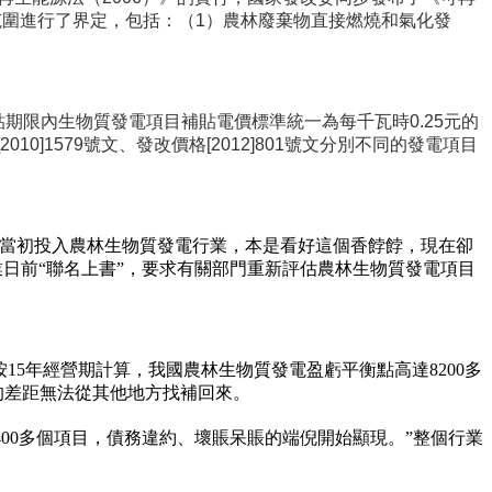
的范圍進行了界定，包括：
（1）農林廢棄物直接燃燒和氣化發
貼期限內
生物質發電項目補貼電價標準統一為每千瓦時0.25元的
1579號文、發改價格[2012]801號文分別不同的發電項目
“當初投入農林生物質發電行業，本是看好這個香餑餑，現在卻
業日前“聯名上書”，要求有關部門重新評估農林生物質發電項目
按15年經營期計算，我國農林生物質發電盈虧平衡點高達8200多
大的差距無法從其他地方找補回來。
00多個項目，債務違約、壞賬呆賬的端倪開始顯現。”整個行業