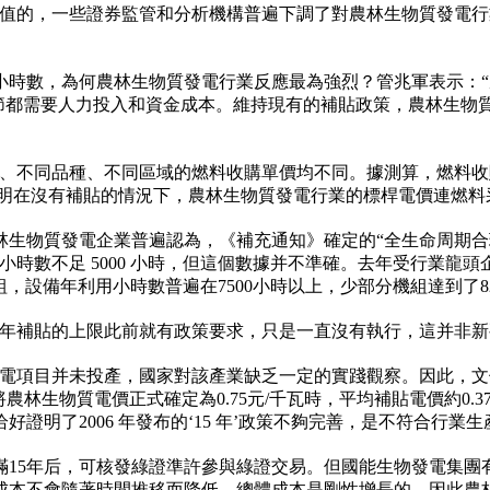
價值的，一些證券監管和分析機構普遍下調了對農林生物質發電
小時數，為何農林生物質發電行業反應最為強烈？管兆軍表示：
環節都需要人力投入和資金成本。維持現有的補貼政策，農林生物
不同品種、不同區域的燃料收購單價均不同。據測算，燃料收購單
，說明在沒有補貼的情況下，農林生物質發電行業的標桿電價連燃料
林生物質發電企業普遍認為，《補充通知》確定的“全生命周期
用小時數不足 5000 小時，但這個數據并不準確。去年受行業
組，設備年利用小時數普遍在7500小時以上，少部分機組達到了82
5年補貼的上限此前就有政策要求，只是一直沒有執行，這并非新
發電項目并未投產，國家對該產業缺乏一定的實踐觀察。因此，文
林生物質電價正式確定為0.75元/千瓦時，平均補貼電價約0.375
證明了2006 年發布的‘15 年’政策不夠完善，是不符合行業生
滿15年后，可核發綠證準許參與綠證交易。但國能生物發電集團
成本不會隨著時間推移而降低，總體成本是剛性增長的，因此農