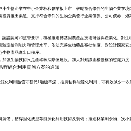
中小生物企業在中小企業板和創業板上市，鼓勵符合條件的生物企業在境
業投資推出渠道。支持符合條件的生物企業發行企業債券、公司債券、短
、認證認可和監管要求，積極推進轉基因農產品技術研發與產業化。對生
實驗室檢測能力和管理水平。依法完善生物藥品審批制度。對設計國家安
范生物產品進出口秩序。
，加強生物技術只是產權執法隊伍建設。加大對知識產權侵權的懲處力度
秸稈綜合利用實施方案的通知
1
能源化利用熱值可替代
噸標準煤，推廣秸稈能源化利用，可有效減少一次
與裝備，秸稈固化成型等能源化利用技術及裝備；推進林業剩余物、次小