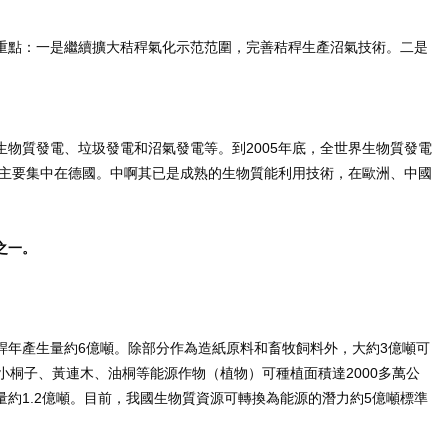
重點：一是繼續擴大秸稈氣化示范范圍，完善秸稈生產沼氣技術。二是
2005
生物質發電、垃圾發電和沼氣發電等。到
年底，全世界生物質發電
主要集中在德國。中啊其已是成熟的生物質能利用技術，在歐洲、中國
之一。
6
3
稈年產生量約
億噸。除部分作為造紙原料和畜牧飼料外，大約
億噸可
2000
小桐子、黃連木、油桐等能源作物（植物）可種植面積達
多萬公
1.2
5
量約
億噸。目前，我國生物質資源可轉換為能源的潛力約
億噸標準