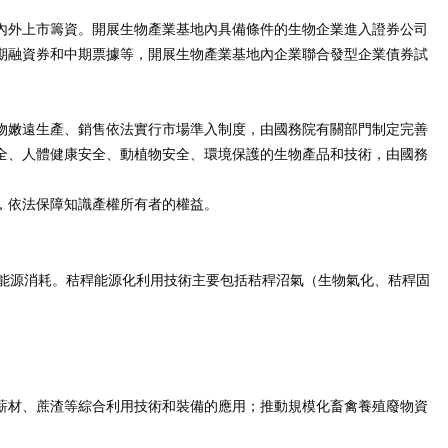
內外上市籌資。開展生物產業基地內具備條件的生物企業進入證券公司
期融資券和中期票據等，開展生物產業基地內企業聯合發型企業債券試
物嫩遠生產、銷售依法實行市場準入制度，由國務院有關部門制定完善
全、人體健康安全、動植物安全、環境保護的生物產品和技術，由國務
，依法保障知識產權所有者的權益。
能源消耗。秸稈能源化利用技術主要包括秸稈沼氣（生物氣化、秸稈固
薪材、蔗渣等綜合利用技術和裝備的應用；推動規模化畜禽養殖廢物資