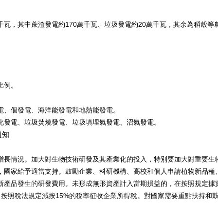
170
20
千瓦，其中蔗渣發電約
萬千瓦、垃圾發電約
萬千瓦，其余為稻殼等
比例。
電、個發電、海洋能發電和地熱能發電。
化發電、垃圾焚燒發電、垃圾填埋氣發電、沼氣發電。
通知
增長情況。加大對生物技術研發及其產業化的投入，特別要加大對重要生
，國家給予適當支持。鼓勵企業、科研機構、高校和個人申請植物新品種
新產品發生的研發費用。未形成無形資產計入當期損益的，在按照規定據
15%
，按照稅法規定減按
的稅率征收企業所得稅。對國家需要重點扶持和