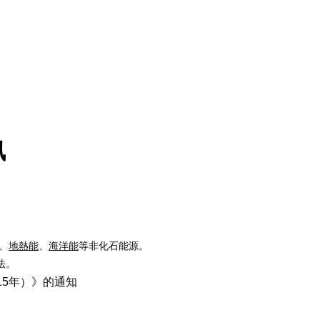
訊
、
地熱能
、
海洋能
等非化石能源。
法。
15
年）》的通知