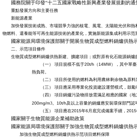
國務院關于印發“十二五國家戰略性新興產業發展規劃的通
重點發展方向和主要任務
新能源產業
加快發展技術成熟、市場競爭力強的核電、風電、太陽能光伏和熱
物燃料、還養能等可再生能源技術的產業化，實施新能源集成利用示范
國家能源局環境保護部關于開展生物質成型燃料鍋爐供熱
二、示范項目條件
生物質成型燃料鍋爐供熱新建、擴建項目；或對原有化石能源鍋爐
（一）
20t/h
14MW
項目規模不低于
（
），其中單臺
熱負荷。
（二）
項目所使用的燃料為利用農林剩余物為原料
（三）
項目應采用專業化投資建設運營模式，鼓勵
（四）
項目鍋爐污染物排放需滿足相應的國家（地
200mg/m
10t/h
3。
及以上容量的鍋爐應安裝環保部門認
（五）
2015
6
2015
項目應在
年
月底完成備案手續，
國家關于生物質能源企業補助政策
國家能源局環境保護部關于加強生物質成型燃料鍋爐供熱
加強生物質成型燃料鍋爐供熱示范項目燃料保障