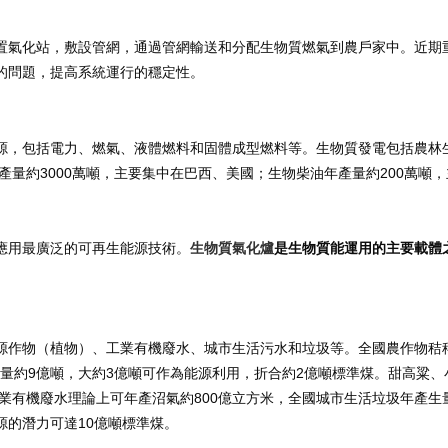
置氣化站，敷設管網，通過管網輸送和分配生物質燃氣到農戶家中。近期
的問題，提高系統運行的穩定性。
源，包括電力、燃氣、液體燃料和固體成型燃料等。生物質發電包括農林
3000
200
產量約
萬噸，主要集中在巴西、美國；生物柴油年產量約
萬噸，
應用最廣泛的可再生能源技術。
生物質氣化爐
是生物質能運用的主要載體
源作物（植物）、工業有機廢水、城市生活污水和垃圾等。全國農作物秸
9
3
2
量約
億噸，大約
億噸可作為能源利用，折合約
億噸標準煤。甜高粱、
800
業有機廢水理論上可年產沼氣約
億立方米，全國城市生活垃圾年產生
10
源的潛力可達
億噸標準煤。