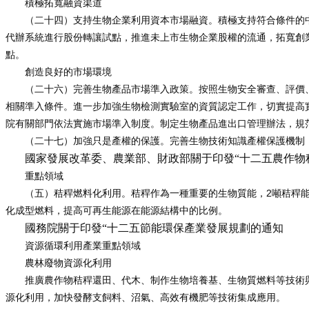
積極拓寬融資渠道
（二十四）支持生物企業利用資本市場融資。積極支持符合條件的
代辦系統進行股份轉讓試點，推進未上市生物企業股權的流通，拓寬創
點。
創造良好的市場環境
（二十六）完善生物產品市場準入政策。按照生物安全審查、評價
相關準入條件。進一步加強生物檢測實驗室的資質認定工作，切實提高
院有關部門依法實施市場準入制度。制定生物產品進出口管理辦法，規
（二十七）加強只是產權的保護。完善生物技術知識產權保護機制
國家發展改革委、農業部、財政部關于印發“十二五農作物
重點領域
2
（五）秸稈燃料化利用。秸稈作為一種重要的生物質能，
噸秸稈
化成型燃料，提高可再生能源在能源結構中的比例。
國務院關于印發“十二五節能環保產業發展規劃的通知
資源循環利用產業重點領域
農林廢物資源化利用
推廣農作物秸稈還田、代木、制作生物培養基、生物質燃料等技術
源化利用，加快發酵支飼料、沼氣、高效有機肥等技術集成應用。