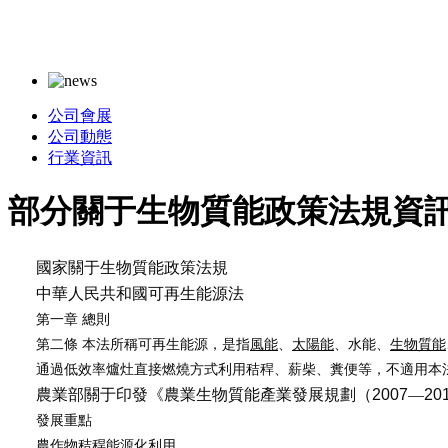
公司會展
公司動態
行業資訊
部分關于生物質能政策法規資
國家關于生物質能政策法規
中華人民共和國可再生能源法
第一章 總則
第二條
本法所稱可再生能源，是指
風能
、
太陽能
、水能、
生物質能
通過低效率爐灶直接燃燒方式利用秸稈、薪柴、糞便等，不適用本
農業部關于印發《農業生物質能產業發展規劃（
2007
—
20
發展重點
農作物秸稈能源化利用