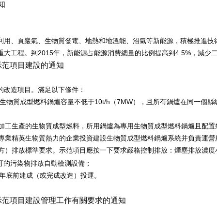
知
利用、頁巖氣、生物質發電、地熱和地溫能、沼氣等新能源，積極推進技
2015
4.5%
重大工程。到
年，新能源占能源消費總量的比例提高到
，減少
示范項目建設的通知
的改造項目。滿足以下條件：
10t/h
7MW
生物質成型燃料鍋爐容量不低于
（
），且所有鍋爐在同一個縣
加工生產的生物質成型燃料，所用鍋爐為專用生物質成型燃料鍋爐且配置
專業精英生物質熱力的企業投資建設生物質成型燃料鍋爐系統并負責運營
方）排放標準要求。示范項目應按一下要求嚴格控制排放：煙塵排放濃度
可的污染物排放自動檢測設備；
年底前建成（或完成改造）投運。
示范項目建設管理工作有關要求的通知