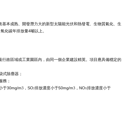
術基本成熟、開發潛力大的新型太陽能光伏和熱發電、生物質氣化、生
4
二氧化碳年排放量
噸以上。
級行政區域或工業園區內，由同一個企業建設精英。項目應具備穩定的
袋式除塵器；
服務；
30mg/m
SO
50mg/m
NO
小于
3，
排放濃度小于
3，
排放濃度小于
2
X