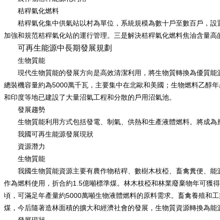
秸稈氣化燃料
秸稈氣化集中供氣站以村為單位，系統規模為數十戶至數百戶，設
加強和規范秸稈氣化站的運行管理。三是解決秸稈氣化燃料焦油含量高
可再生能源中長期發展規劃
生物質能
現代生物質能的發展方向是高效清潔利用，將生物質轉換為優質能
5000
總裝機容量約為
萬千瓦，主要集中在北歐和美國；生物燃料乙醇年
和印度等地已建設了大量沼氣工程和分散的戶用沼氣池。
發展趨勢
生物質能利用方式包括發電、制氣、供熱和生產液體燃料。將成為
我國可再生能源發展現狀
資源潛力
生物質能
我國生物質能資源主要有農作物秸稈、數樹木枝椏、畜禽糞便、能
1.5
作為燃料使用，折合約
億噸標準煤。林木枝椏和林業廢棄物年可獲得
5000
頃，可滿足年產量約
萬噸生物液體燃料的原料需求。畜禽養殖和工
煤，今后隨著造林面積的擴大和經濟社會的發展，生物質資源轉換為能