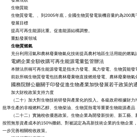
發展現狀
生物質能
2005
200
生物質發電。、到
年底，全國生物質發電裝機容量約為
萬
發展目標
提高可再生能源比重。促進能源結構調整。
重點發展領域
生物質燃氣
充分利用沼氣和農林廢棄物氣化技術提高農村地區生活用能的燃氣
電網企業全額收購可再生能源電量監管辦法
本辦法所稱可再生能源發電是指水力發電、風力發電、生物質能發
前款所稱生物質發電包括農林廢棄物直接燃燒發電、農林廢棄物氣
國務院辦公廳關于印發促進生物產業加快發展若干政策的
加大財稅政策支持力度
（二十）加大對生物技術研發與產業化的投入。各級政府根據財力
批準生產的非糧燃料乙醇、生物柴油、生物質熱電等重要生物能源產品
（二十二）實施稅收優惠政策。生物企業為開發新技術、新工藝、
150%
按照無形資產成本的
攤銷。對被認定為高新技術企業的生物企業
一步完善相關稅收政策。