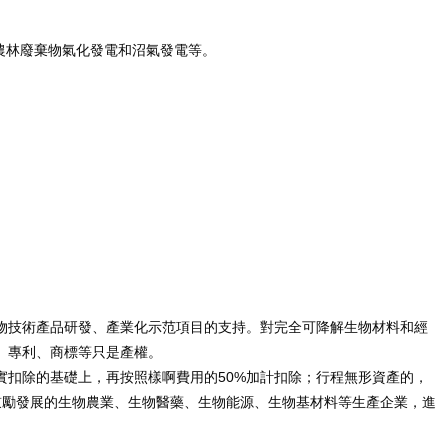
農林廢棄物氣化發電和沼氣發電等。
物技術產品研發、產業化示范項目的支持。對完全可降解生物材料和經
、專利、商標等只是產權。
50%
實扣除的基礎上，再按照樣啊費用的
加計扣除；行程無形資產的，
鼓勵發展的生物農業、生物醫藥、生物能源、生物基材料等生產企業，進