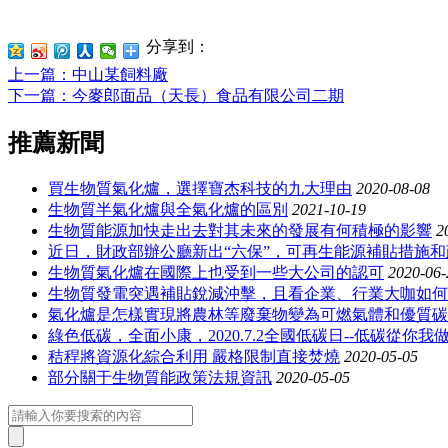
分享到：
上一篇
：中山某飼料廠
下一篇
：今麥郎面品（天長）食品有限公司二期
推薦新聞
買生物質氣化爐，選擇寶杰科技的九大理由
2020-08-08
生物質半氣化爐與全氣化爐的區別
2021-10-19
生物質能源加快走出去對其未來的發展有何積極的影響
2
近日，財政部辦公廳新出“六保”，可再生能源補貼措施
生物質氣化爐在國際上也受到一些大公司的認可
2020-06-
生物質發電突遇補貼銳減沖擊，且看企業、行業大咖如何
氣化爐是怎樣實現將農林等廢棄物變為可燃氣體和優質碳
綠色低碳，全面小康，2020.7.2全國低碳日--低碳從你我
秸稈將資源化綜合利用 嚴格限制直接焚燒
2020-05-05
部分關于生物質能政策法規資訊
2020-05-05