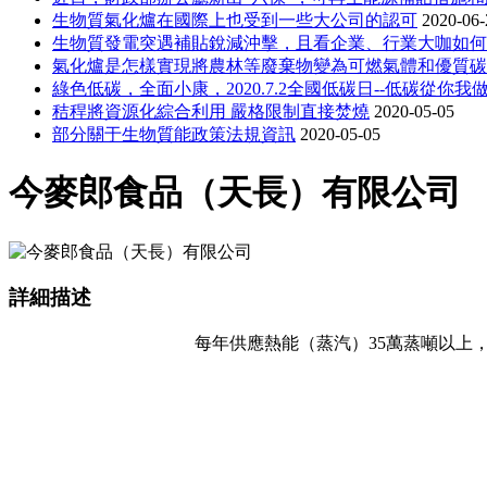
生物質氣化爐在國際上也受到一些大公司的認可
2020-06-
生物質發電突遇補貼銳減沖擊，且看企業、行業大咖如何
氣化爐是怎樣實現將農林等廢棄物變為可燃氣體和優質碳
綠色低碳，全面小康，2020.7.2全國低碳日--低碳從你我
秸稈將資源化綜合利用 嚴格限制直接焚燒
2020-05-05
部分關于生物質能政策法規資訊
2020-05-05
今麥郎食品（天長）有限公司
詳細描述
每年供應熱能（
蒸汽
）
35
萬蒸噸
以上