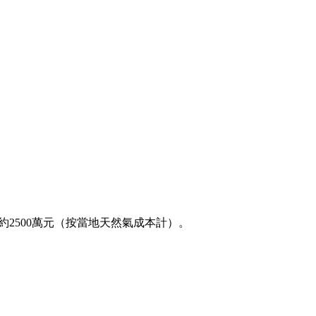
約
250
0萬元（按當地天然氣成本計）。