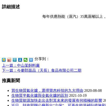
詳細描述
每年供應熱能（
蒸汽
）
35
萬蒸噸
以上
分享到：
上一篇
：中山某飼料廠
下一篇
：今麥郎面品（天長）食品有限公司二期
推薦新聞
買生物質氣化爐，選擇寶杰科技的九大理由
2020-08-08
生物質半氣化爐與全氣化爐的區別
2021-10-19
生物質能源加快走出去對其未來的發展有何積極的影響
2
近日，財政部辦公廳新出“六保”，可再生能源補貼措施