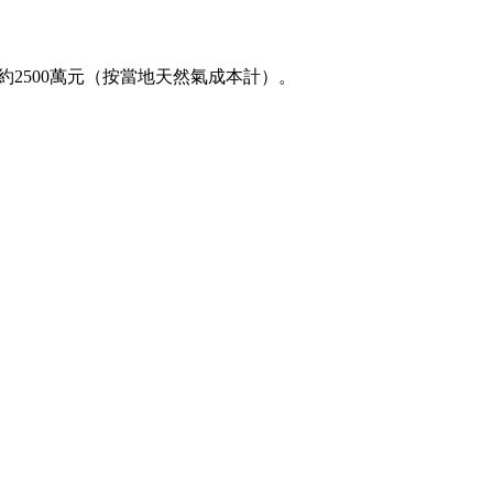
約
250
0萬元（按當地天然氣成本計）。