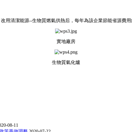
，
改用清潔能源--生物質燃氣供熱
后
，每年
為該企業
節能
省
源費用
實地廠房
生物質氣化爐
020-08-11
和政策再做調整
2020-07-22