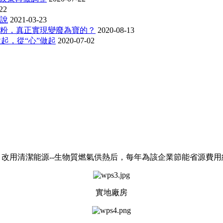
22
說
2021-03-23
粉，真正實現變廢為寶的？
2020-08-13
做起，從“心”做起
2020-07-02
，
改用清潔能源--生物質燃氣供熱
后
，每年
為該企業
節能
省
源費用
實地廠房