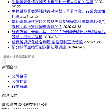
生物質氣化爐在國際上也受到一些大公司的認可
2020-
06-22
生物質發電突遇補貼銳減沖擊，且看企業、行業大咖如
何說
2021-03-23
氣化爐是怎樣實現將農林等廢棄物變為可燃氣體和優質
碳粉，真正實現變廢為寶的？
2020-08-13
綠色低碳，全面小康，2020.7.2全國低碳日--低碳從你我
做起，從“心”做起
2020-07-02
秸稈將資源化綜合利用 嚴格限制直接焚燒
2020-05-05
部分關于生物質能政策法規資訊
2020-05-05
新聞資訊
公司會展
公司動態
行業資訊
聯系我們
廣東寶杰環保科技有限公司