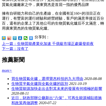
質氣化爐廠家之中，廣東寶杰是首屈一指的優秀品牌
擁有自研能力和自己的生產線，在全國有近160+的項目正在
運行，有豐富的運行經驗和經營經驗，客戶的滿意率接近百分
百，還有的企業上了其他公司的生物質氣化爐后不太滿意，轉
用廣東寶杰的生物質氣化爐。
分享到：
上一篇
：生物質能產業化加速 千億級市場正處爆發前夜
下一篇
：沒有了
推薦新聞
more+
買生物質氣化爐，選擇寶杰科技的九大理由
2020-08-08
生物質半氣化爐與全氣化爐的區別
2021-10-19
生物質能源加快走出去對其未來的發展有何積極的影響
2020-08-11
近日，財政部辦公廳新出“六保”，可再生能源補貼措施
和政策再做調整
2020-07-22