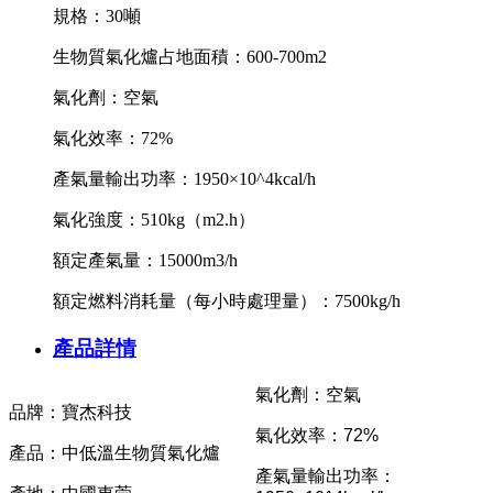
規格：
30噸
生物質氣化爐占地面積：
600-700m2
氣化劑：
空氣
氣化效率：
72%
產氣量輸出功率：
1950×10^4kcal/h
氣化強度：
510kg（m2.h）
額定產氣量：
15000m3/h
額定燃料消耗量（每小時處理量）：
7500kg/h
產品詳情
氣化劑：空氣
品牌：寶杰科技
氣化效率：72%
產品：中低溫生物質氣化爐
產氣量輸出功率：