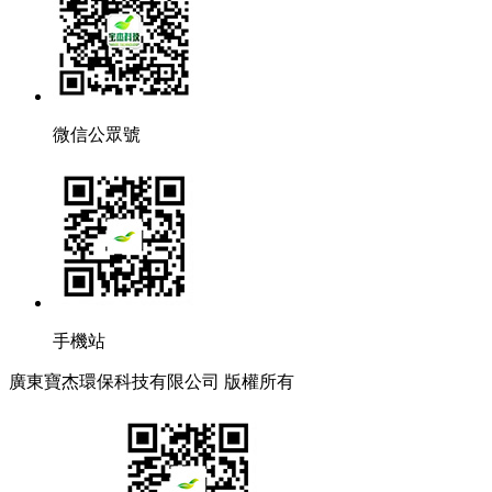
微信公眾號
手機站
廣東寶杰環保科技有限公司 版權所有