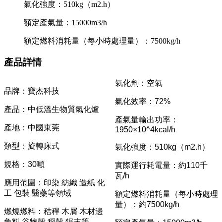
氣化強度：
510kg（m2.h）
額定產氣量：
15000m3/h
額定燃料消耗量（每小時處理量）：
7500kg/h
產品詳情
氣化劑：空氣
品牌：寶杰科技
氣化效率：72%
產品：中低溫生物質氣化爐
產氣量輸出功率：
產地：中國東莞
1950×10^4kcal/h
類型：旋轉床式
氣化強度：510kg（m2.h）
規格：30噸
實際運行耗電量：約110千
瓦/h
應用范圍：印染 紡織 造紙 化
工 包裝 醫藥等領域
額定燃料消耗量（每小時處理
量）：約7500kg/h
燃燒燃料：秸稈 木屑 木材邊
角料 谷物殼 稻殼 鋸末等