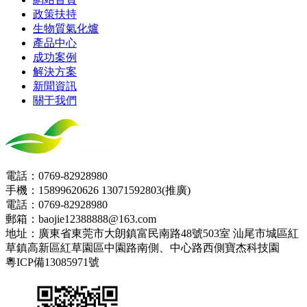
政策扶持
生物質氣化爐
產品中心
成功案例
解決方案
新聞資訊
關于我們
電話：0769-82928980
手機：15899620626 13071592803(推廣)
電話：0769-82928980
郵箱：baojie12388888@163.com
地址：廣東省東莞市大朗鎮富民南路48號503室 汕尾市城區紅
草鎮高新區紅草園區中園路南側、中心路西側寶杰科技園
粵ICP備13085971號