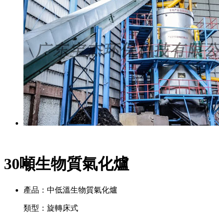
30噸生物質氣化爐
產品：
中低溫生物質氣化爐
類型：
旋轉床式