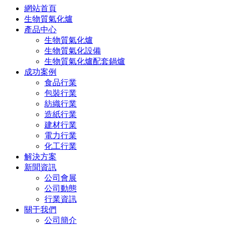
網站首頁
生物質氣化爐
產品中心
生物質氣化爐
生物質氣化設備
生物質氣化爐配套鍋爐
成功案例
食品行業
包裝行業
紡織行業
造紙行業
建材行業
電力行業
化工行業
解決方案
新聞資訊
公司會展
公司動態
行業資訊
關于我們
公司簡介