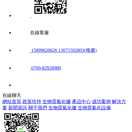
在線客服
15899620626 13071592803(推廣)
0769-82928980
在線聊天
網站首頁
政策扶持
生物質氣化爐
產品中心
成功案例
解決方
案
新聞資訊
關于我們
生物質氣化爐
生物質氣化設備